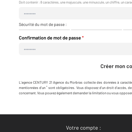
Doit contenir : 8 caractères, une majuscule, une minuscule, un chiffre, un cara
Sécurité du mot de passe :
Confirmation de mot de passe
*
Créer mon c
L'agence
CENTURY 21 Agence du Morbras
collecte des données à caractè
*
mentionnées d'un
sont obligatoires. Vous disposez d'un droit d'accès, de
concernant. Vous pouvez également demander la limitation ou vous opposer 
Votre compte :