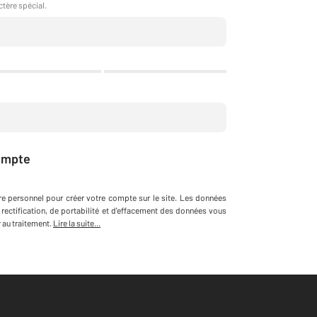
ctère spécial.
ompte
re personnel
pour créer votre compte sur le site
.
Les données
 rectification, de portabilité et d'effacement des données vous
au traitement.
Lire la suite...