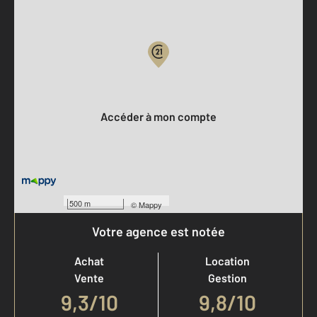
Parlons de vous, parlons biens
Votre compte :
Accéder à mon compte
500 m
©
Mappy
Votre agence est notée
Achat
Location
Vente
Gestion
9,3
/
10
9,8/10